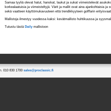
Samaa tyyliä olevat hatut, hanskat, laukut ja sukat viimeistelevät asukoko
korkealaatuisia ja viimeisteltyjä. Värit ja mallit ovat aina ajankohtaisia ja
sekä vaatteen käyttömukavuuteen että trendikkyyteen golffarin erityisvaa
Mallistoja ilmestyy vuodessa kaksi: kevätmallisto huhtikuussa ja syysma
Tutustu tästä
Daily
mallistoon
h. 010 830 1700
sales@proclassic.fi