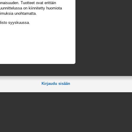
naisuuden. Tuotteet ovat erittäin
 suunnittelussa on kiinnitetty huomiota
timuksia unohtamatta.
llisto syyskuussa.
Kirjaudu sisään